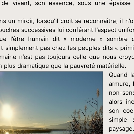
 a de vivant, son essence, sous une épaisse
ns un miroir, lorsqu’il croit se reconnaître, il
uches successives lui conférant l’aspect un
ue l’être humain dit « moderne » sombre d
ut simplement pas chez les peuples dits « prim
aine n’est pas toujours celle que nous croy
n plus dramatique que la pauvreté matérielle.
Quand la
armure, 
non-sens
alors i
son coe
simple 
paysage