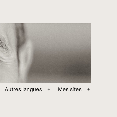
Autres langues
Mes sites
Ouvrir
Ouvrir
le
le
menu
menu