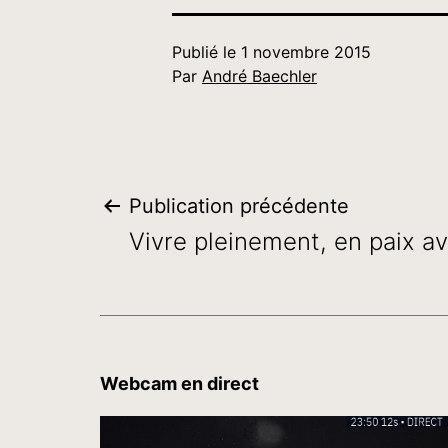
Publié le
1 novembre 2015
Par
André Baechler
Navigation
Publication précédente
Vivre pleinement, en paix a
de
l’article
Webcam en direct