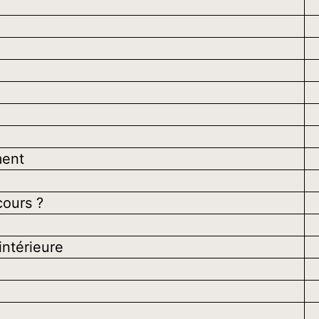
ment
cours ?
intérieure