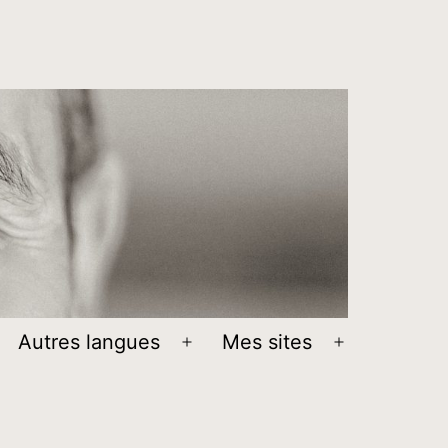
Autres langues
Mes sites
Ouvrir
Ouvrir
le
le
menu
menu