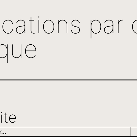
cations par 
ique
ite
ur…