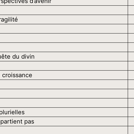
rspectives d’avenir
agilité
ête du divin
e croissance
lurielles
ppartient pas