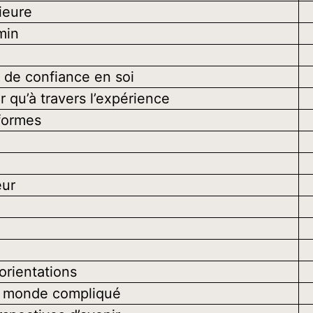
rieure
min
 de confiance en soi
 qu’à travers l’expérience
 formes
eur
orientations
’un monde compliqué