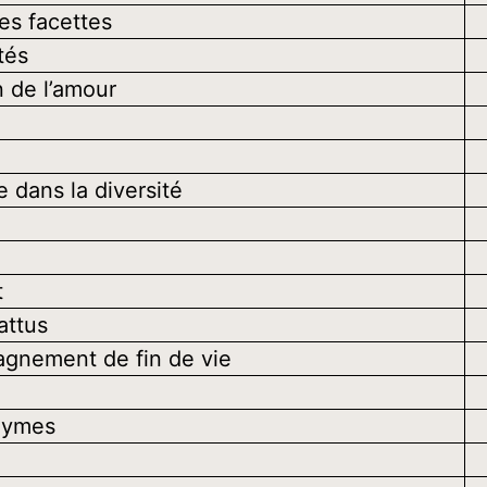
es facettes
tés
n de l’amour
e dans la diversité
t
attus
gnement de fin de vie
onymes