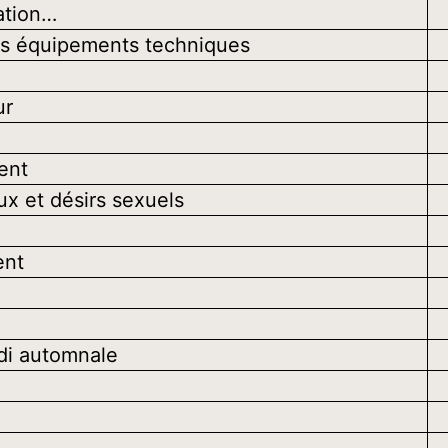
ration…
es équipements techniques
ur
ent
x et désirs sexuels
ent
idi automnale