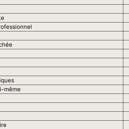
te
ofessionnel
achée
iques
oi-même
ire