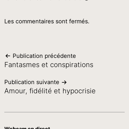
Les commentaires sont fermés.
Navigation
Publication précédente
Fantasmes et conspirations
de
l’article
Publication suivante
Amour, fidélité et hypocrisie
Webcam en direct