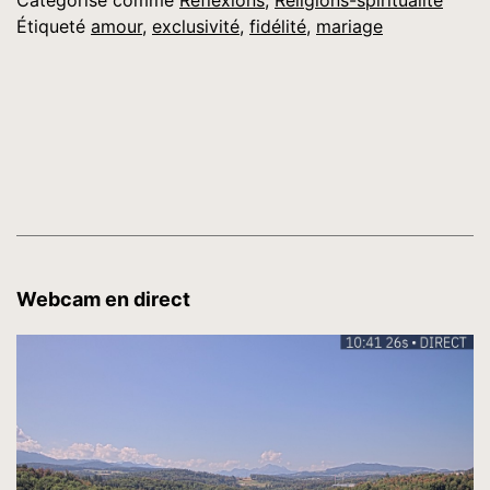
Catégorisé comme
Réflexions
,
Religions-spiritualité
Étiqueté
amour
,
exclusivité
,
fidélité
,
mariage
Webcam en direct